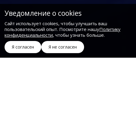
Уведомление о cookies
Сайт использует cookies, чтобы улучшить ваш
пользовательский опыт. Посмотрите нашу
Политику
конфиденциальности
, чтобы узнать больше.
Приветствуем вас на Всероссийской
онлайн-конференции
«
Госзакупки и тендеры 2026: актуальные
изменения, налоговая реформа и тренды
для развития бизнеса
» — ключевой
площадке для тех, кто хочет побеждать в
конкурентной борьбе и заключать
выгодные контракты!